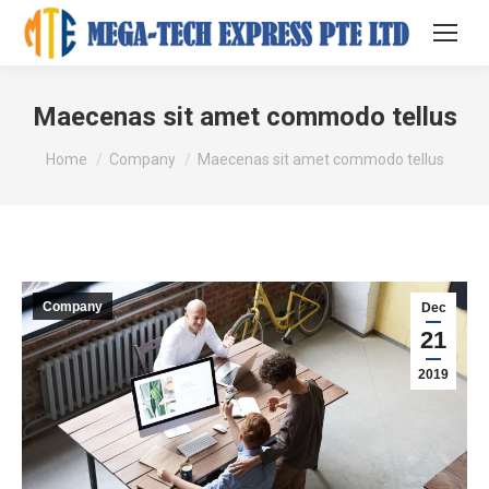
Maecenas sit amet commodo tellus
You are here:
Home
Company
Maecenas sit amet commodo tellus
Company
Dec
21
2019