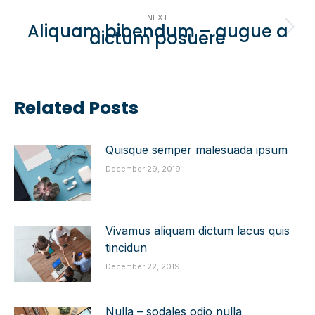
post:
NEXT
Aliquam bibendum – augue a
dictum posuere
Next
post:
Related Posts
Quisque semper malesuada ipsum
December 29, 2019
Vivamus aliquam dictum lacus quis
tincidun
December 22, 2019
Nulla – sodales odio nulla