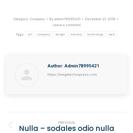
Category:
Company
By
admin78995421
December 21, 2019
Leave a comment
Tags:
art
company
design
industry
technology
wed
Author:
Admin78995421
https://megatechexpress.com
Post
PREVIOUS
Nulla – sodales odio nulla
Navigation
Previous